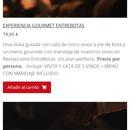
EXPERIENCIA GOURMET ENTREBOTAS
79,95
€
Una visita guiada con cata de cinco vinos a pie de bota y
un menú gourmet con maridaje de nuestros vinos en
Restaurante EntreBotas. Un plan perfecto.
Precio por
persona
. Incluye: VISITA Y CATA DE 5 VINOS + MENÚ
CON MARIDAJE INCLUIDO.
Añadir al carrito