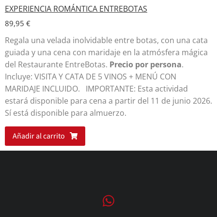
EXPERIENCIA ROMÁNTICA ENTREBOTAS
89,95
€
Regala una velada inolvidable entre botas, con una cata
guiada y una cena con maridaje en la atmósfera mágica
del Restaurante EntreBotas.
Precio por persona
.
Incluye: VISITA Y CATA DE 5 VINOS + MENÚ CON
MARIDAJE INCLUIDO. IMPORTANTE: Esta actividad
estará disponible para cena a partir del 11 de junio 2026.
Sí está disponible para almuerzo.
Añadir al carrito