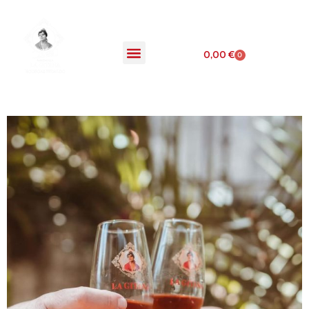
0,00
€
0