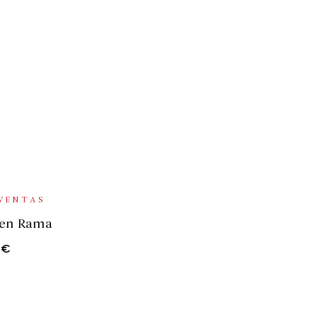
CIONES
VENTAS
 en Rama
0
€