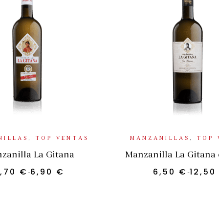
CCIONAR OPCIONES
SELECCIONAR OP
NILLAS
,
TOP VENTAS
MANZANILLAS
,
TOP 
zanilla La Gitana
Manzanilla La Gitana
,70
€
6,90
€
6,50
€
12,5
-
-